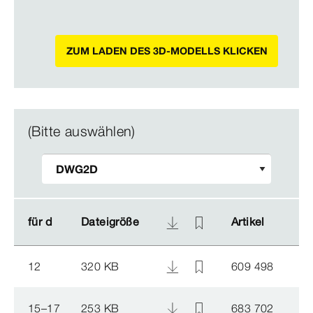
ZUM LADEN DES 3D-MODELLS KLICKEN
(Bitte auswählen)
für d
für d
Dateigröße
Dateigröße
Artikel
Artikel
12
320 KB
609 498
15–17
253 KB
683 702