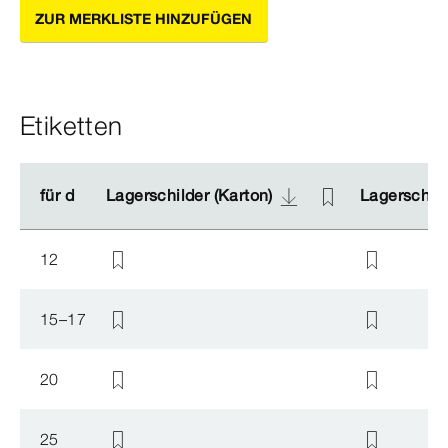
ZUR MERKLISTE HINZUFÜGEN
Etiketten
für d
für d
Lagerschilder (Karton)
Lagerschilder (Karton)
Lagerschild
Lagerschild
12
15–17
20
25