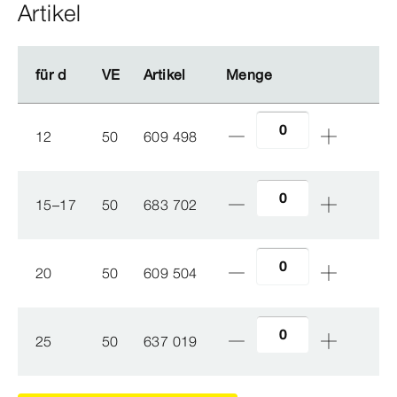
Artikel
für d
für d
VE
VE
Artikel
Artikel
Menge
Menge
12
50
609 498
15–17
50
683 702
20
50
609 504
25
50
637 019