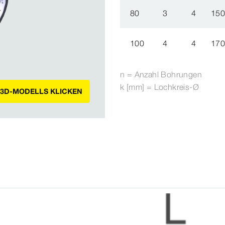
80
3
4
15
100
4
4
17
n = Anzahl Bohrungen
k [mm] = Lochkreis-Ø
 3D-MODELLS KLICKEN