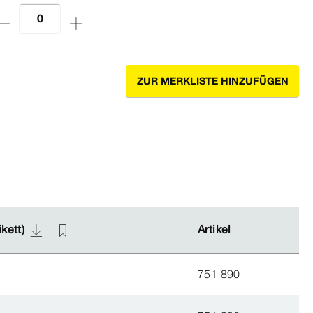
ZUR MERKLISTE HINZUFÜGEN
ikett)
ikett)
Artikel
Artikel
751 890