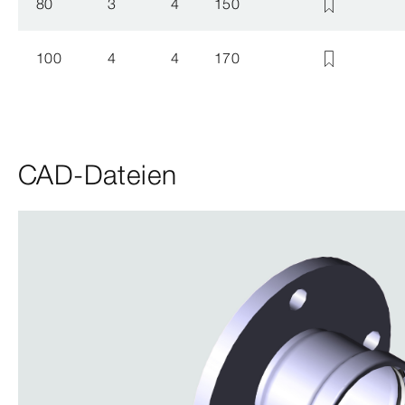
80
3
4
150
100
4
4
170
CAD-Dateien