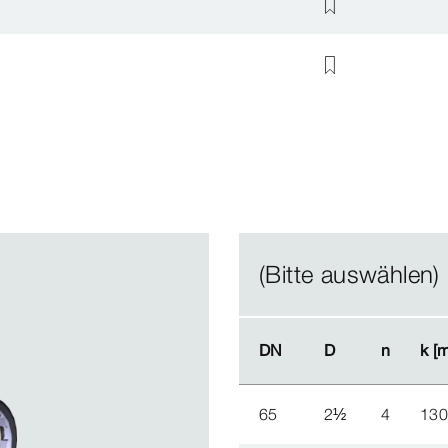
(Bitte auswählen)
DN
DN
D
D
n
n
k [
k [
65
2
½
4
13