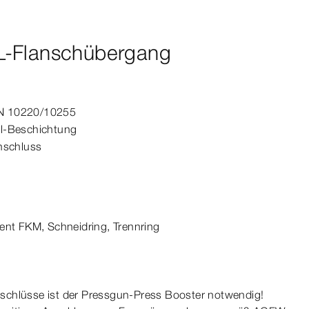
L-Flanschübergang
N
10220/10255
el-​Beschichtung
nschluss
ent
FKM, Schneidring, Trennring
schlüsse ist der Pressgun-​Press Booster notwendig!