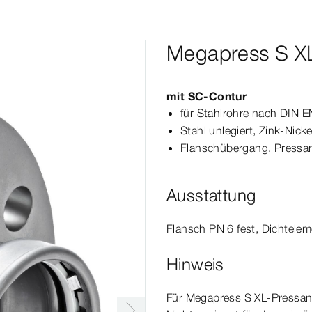
Megapress S X
mit
SC‑Contur
für Stahlrohre nach
DIN
E
Stahl unlegiert, Zink-​Nick
Flanschübergang
, Press­
a
Ausstattung
Flansch PN 6 fest, Dicht­
elem
Hinweis
Für
Megapress
S
XL
-Pressan