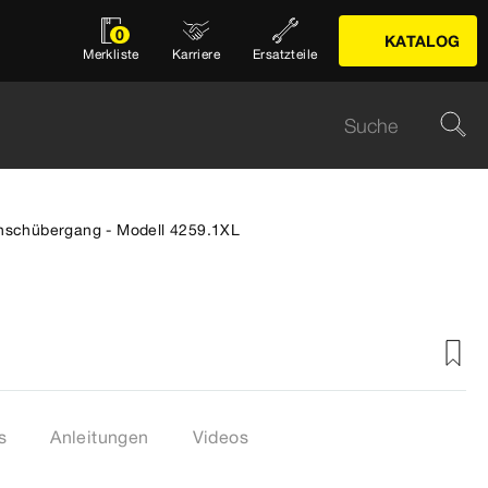
0
KATALOG
Merkliste
Karriere
Ersatzteile
nschübergang - Modell 4259.1XL
s
Anleitungen
Videos