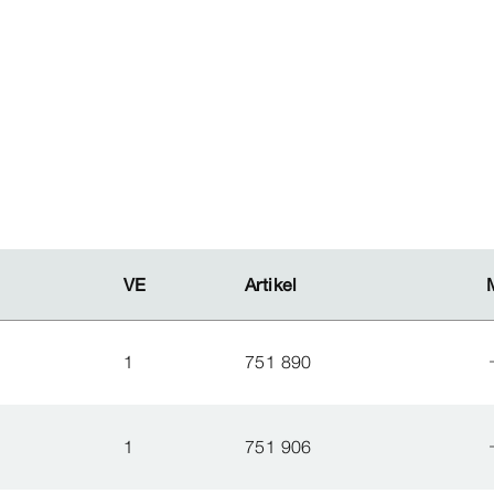
VE
VE
Artikel
Artikel
1
751 890
1
751 906