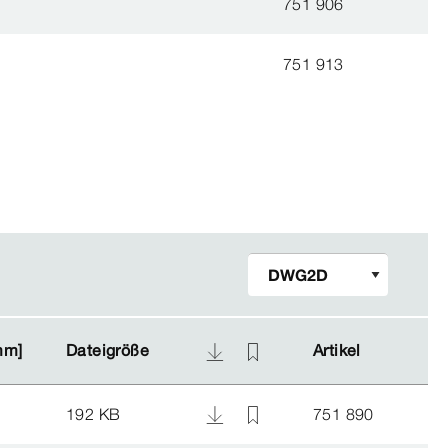
751 906
751 913
mm]
mm]
Dateigröße
Dateigröße
Artikel
Artikel
0
192 KB
751 890