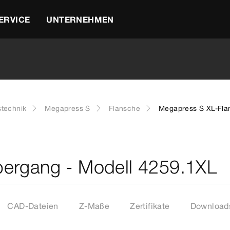
ERVICE
UNTERNEHMEN
stechnik
Megapress S
Flansche
Megapress S XL-Fla
ergang - Modell 4259.1XL
CAD-Dateien
Z-Maße
Zertifikate
Download