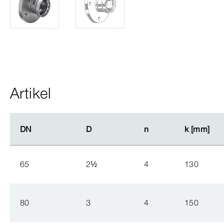
Artikel
DN
DN
D
D
n
n
k [mm]
k [mm]
65
2
½
4
130
80
3
4
150