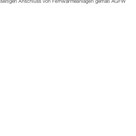
märseitigen Anschluss von Fernwärmeanlagen gemäß AGFW