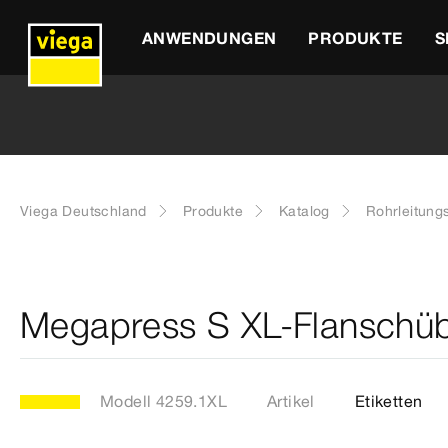
ANWENDUNGEN
PRODUKTE
S
Viega Deutschland
Produkte
Katalog
Rohrleitung
Megapress S XL-Flanschüb
Modell 4259.1XL
Artikel
Etiketten