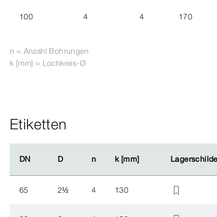
100
4
4
170
n = Anzahl Bohrungen
k [mm] = Lochkreis-Ø
Etiketten
DN
DN
D
D
n
n
k [mm]
k [mm]
Lagerschilde
Lagerschilde
65
2
½
4
130