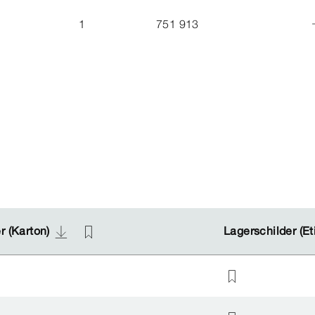
1
751 913
r (Karton)
r (Karton)
Lagerschilder (Et
Lagerschilder (Et