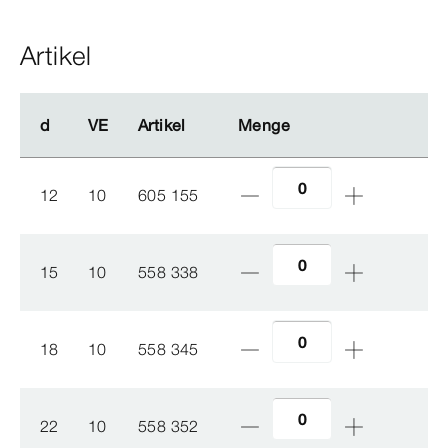
Artikel
d
d
VE
VE
Artikel
Artikel
Menge
Menge
12
10
605 155
15
10
558 338
18
10
558 345
22
10
558 352