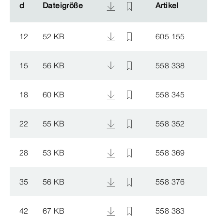
d
d
Dateigröße
Dateigröße
Artikel
Artikel
12
52 KB
605 155
15
56 KB
558 338
18
60 KB
558 345
22
55 KB
558 352
28
53 KB
558 369
35
56 KB
558 376
42
67 KB
558 383