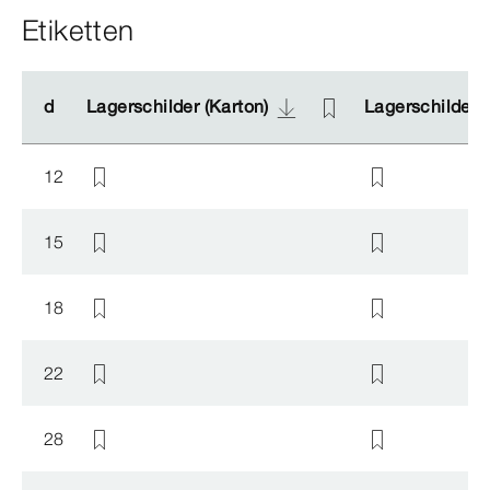
Etiketten
d
d
Lagerschilder (Karton)
Lagerschilder (Karton)
Lagerschilder (
Lagerschilder (
12
15
18
22
28