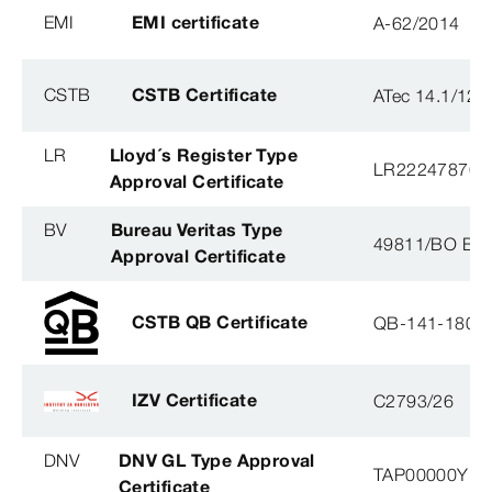
EMI
EMI certificate
A-62/2014
CSTB
CSTB Certificate
ATec 14.1/12
LR
Lloyd´s Register Type
LR22247876T
Approval Certificate
BV
Bureau Veritas Type
49811/BO BV
Approval Certificate
CSTB QB Certificate
QB-141-1804
IZV Certificate
C2793/26
DNV
DNV GL Type Approval
TAP00000YB
Certificate