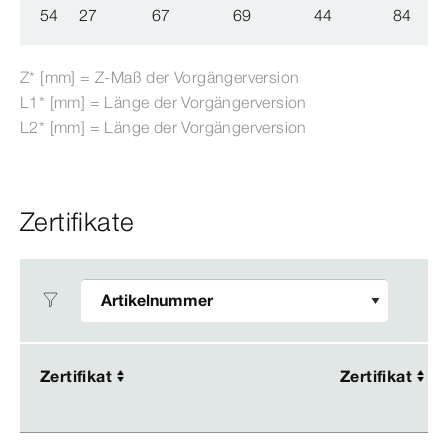
54
27
67
69
44
84
Z* [mm] = Z-​Maß der Vorgängerversion
L1* [mm] = Länge der Vorgängerversion
L2* [mm] = Länge der Vorgängerversion
Zertifikate
Zertifikat
Zertifikat
Zertifikat
Zertifikat