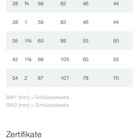
28
¾
58
82
46
44
28
1
59
83
46
44
35
1
¼
63
89
53
50
42
1
½
69
105
60
55
54
2
67
107
78
70
SW1 [mm] = Schlüsselweite
SW2 [mm] = Schlüsselweite
Zertifikate