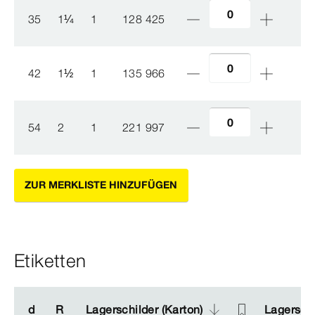
35
1
¼
1
128 425
42
1
½
1
135 966
54
2
1
221 997
ZUR MERKLISTE HINZUFÜGEN
Etiketten
d
d
R
R
Lagerschilder (Karton)
Lagerschilder (Karton)
Lagerschi
Lagerschi