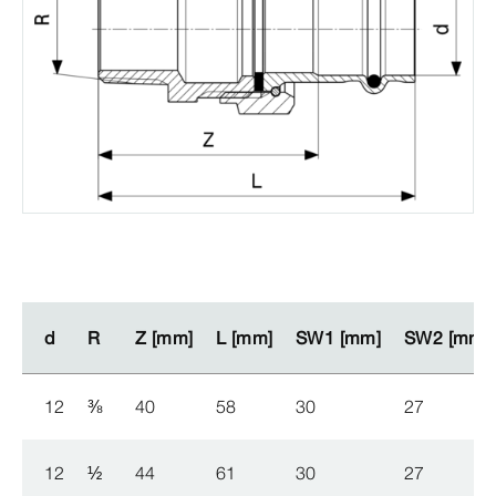
d
d
R
R
Z [mm]
Z [mm]
L [mm]
L [mm]
SW1 [mm]
SW1 [mm]
SW2 [mm]
SW2 [mm]
12
⅜
40
58
30
27
12
½
44
61
30
27