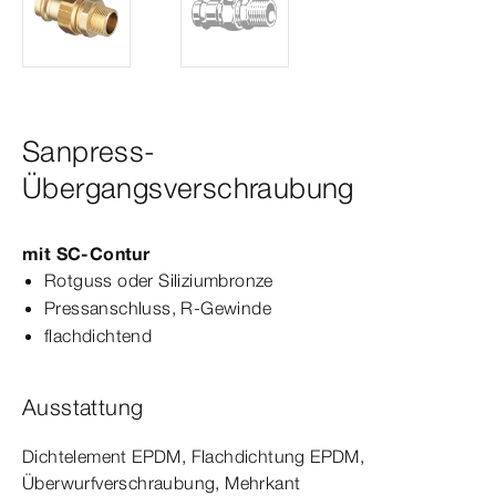
Sanpress-
Übergangsverschraubung
mit
SC‑Contur
Rotguss oder Siliziumbronze
Press­
anschluss
, R-​Gewinde
flachdichtend
Ausstattung
Dicht­
element
EPDM, Flachdichtung EPDM,
Überwurfverschraubung, Mehrkant