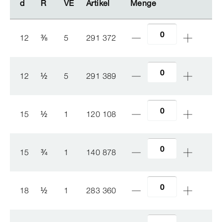
d
d
R
R
VE
VE
Artikel
Artikel
Menge
Menge
12
⅜
5
291 372
12
½
5
291 389
15
½
1
120 108
15
¾
1
140 878
18
½
1
283 360