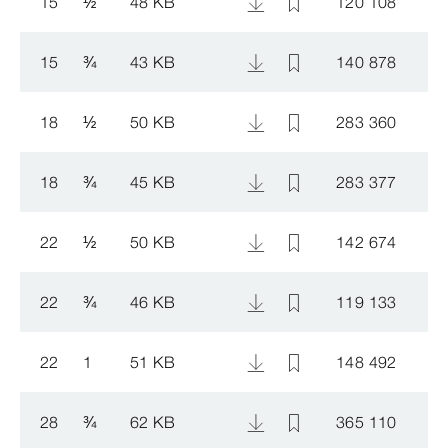
15
½
48 KB
120 108
15
¾
43 KB
140 878
18
½
50 KB
283 360
18
¾
45 KB
283 377
22
½
50 KB
142 674
22
¾
46 KB
119 133
22
1
51 KB
148 492
28
¾
62 KB
365 110