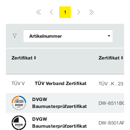
1
Zertifikat
Zertifikat
Zertifikat
Zertifikat
TÜV V
TÜV Verband Zertifikat
TÜV . K . 23 - 
DVGW
DW-8511BQ0
Baumusterprüfzertifikat
DVGW
DW-8501AP3
Baumusterprüfzertifikat