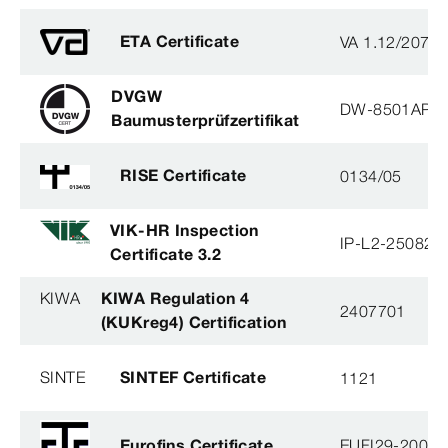
ETA Certificate
VA 1.12/2078
DVGW
DW-8501AP3
Baumusterprüfzertifikat
RISE Certificate
0134/05
VIK-HR Inspection
IP-L2-250825
Certificate 3.2
KIWA
KIWA Regulation 4
2407701
(KUKreg4) Certification
SINTE
SINTEF Certificate
1121
Eurofins Certificate
EUFI29-20005