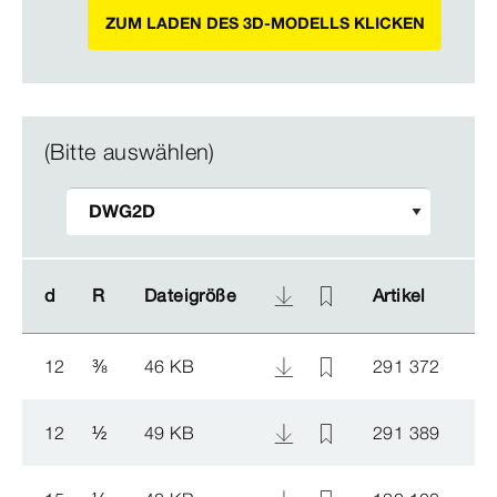
ZUM LADEN DES 3D-MODELLS KLICKEN
(Bitte auswählen)
d
d
R
R
Dateigröße
Dateigröße
Artikel
Artikel
12
⅜
46 KB
291 372
12
½
49 KB
291 389