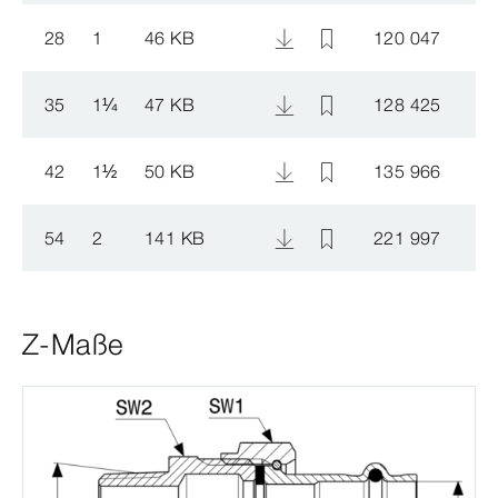
28
1
46 KB
120 047
35
1
¼
47 KB
128 425
42
1
½
50 KB
135 966
54
2
141 KB
221 997
Z-Maße