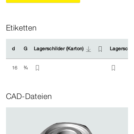
Etiketten
d
d
G
G
Lagerschilder (Karton)
Lagerschilder (Karton)
Lagerschil
Lagerschil
16
¾
CAD-Dateien