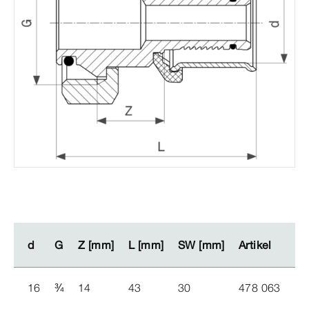
d
d
G
G
Z [mm]
Z [mm]
L [mm]
L [mm]
SW [mm]
SW [mm]
Artikel
Artikel
16
¾
14
43
30
478 063