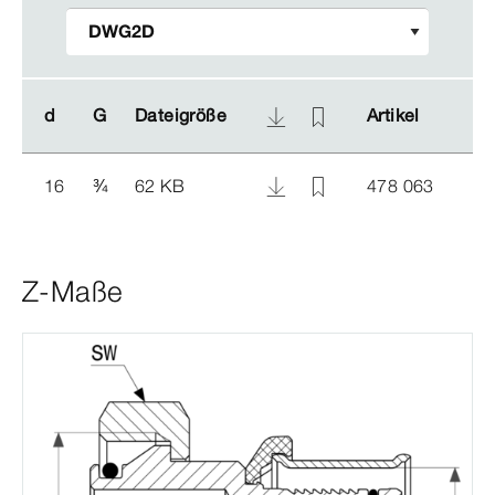
d
d
G
G
Dateigröße
Dateigröße
Artikel
Artikel
16
¾
62 KB
478 063
Z-Maße