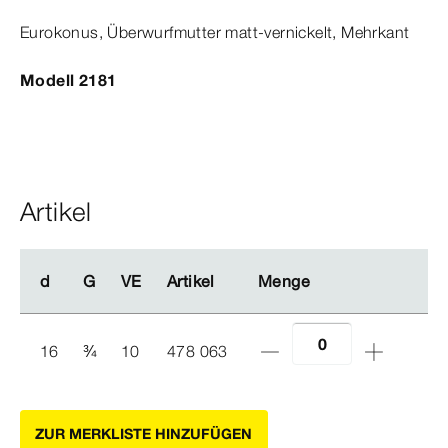
Eurokonus
, Über­
wurf
mutter
matt-​vernickelt, Mehrkant
Modell 2181
Artikel
d
d
G
G
VE
VE
Artikel
Artikel
Menge
Menge
16
¾
10
478 063
ZUR MERKLISTE HINZUFÜGEN