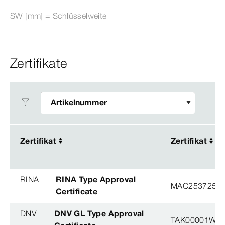
SW [mm] = Schlüsselweite
Zertifikate
Zertifikat
Zertifikat
Zertifikat
Zertifikat
RINA
RINA Type Approval
MAC253725XG
Certificate
DNV
DNV GL Type Approval
TAK00001W8