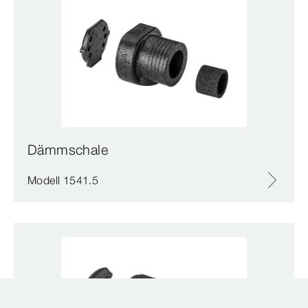
Dämmschale
Modell 1541.5