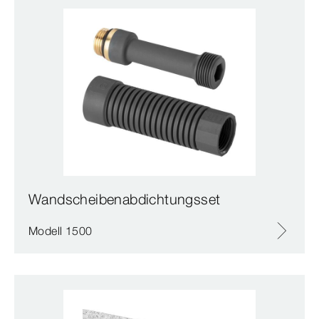
Wandscheibenabdichtungsset
Modell 1500