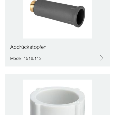
Abdrückstopfen
Modell 1516.113