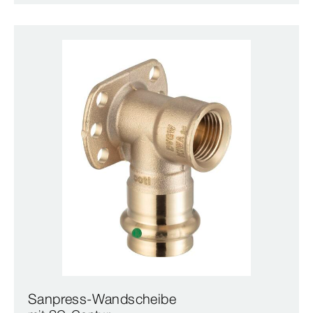
Sanpress-Wandscheibe