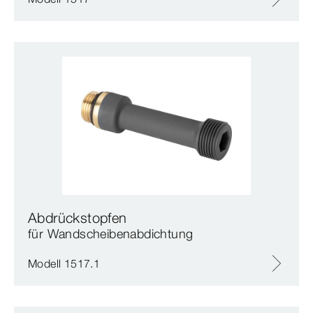
Abdrückstopfen
für Wandscheibenabdichtung
Modell 1517.1