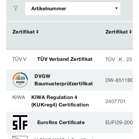
Zertifikat
Zertifikat
Zertifikat
Zertifikat
TÜV V
TÜV Verband Zertifikat
TÜV . K . 23 - 
DVGW
DW-8511BQ0
Baumusterprüfzertifikat
KIWA
KIWA Regulation 4
2407701
(KUKreg4) Certification
Eurofins Certificate
EUFI29-20005