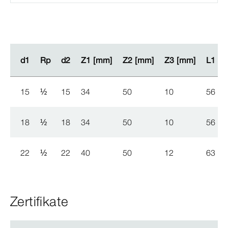
d1
d1
Rp
Rp
d2
d2
Z1 [mm]
Z1 [mm]
Z2 [mm]
Z2 [mm]
Z3 [mm]
Z3 [mm]
L1 [
L1 [
15
½
15
34
50
10
56
18
½
18
34
50
10
56
22
½
22
40
50
12
63
Zertifikate