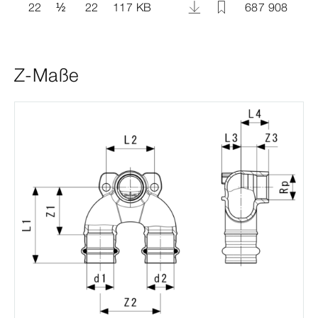
22
½
22
117 KB
687 908
Z-Maße