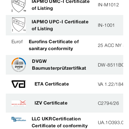
IAPMO UMC-I Certificate
IN-M1012
of Listing
IAPMO UPC-I Certificate
IN-1001
of Listing
Eurof
Eurofins Certificate of
25 ACC NY 38
sanitary conformity
DVGW
DW-8511BQ0
Baumusterprüfzertifikat
ETA Certificate
VA 1.22/1840
IZV Certificate
C2794/26
LLC UKRCertification
UA.1O393.003
Certificate of conformity