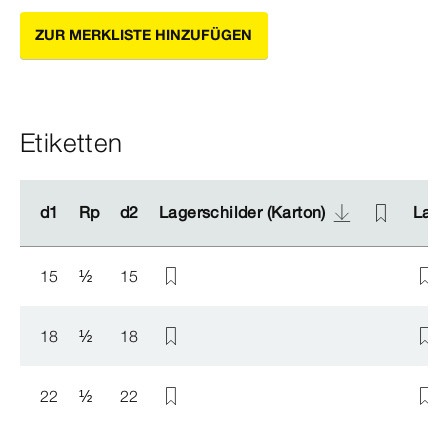
ZUR MERKLISTE HINZUFÜGEN
Etiketten
d1
d1
Rp
Rp
d2
d2
Lagerschilder (Karton)
Lagerschilder (Karton)
Lage
Lage
15
½
15
18
½
18
22
½
22