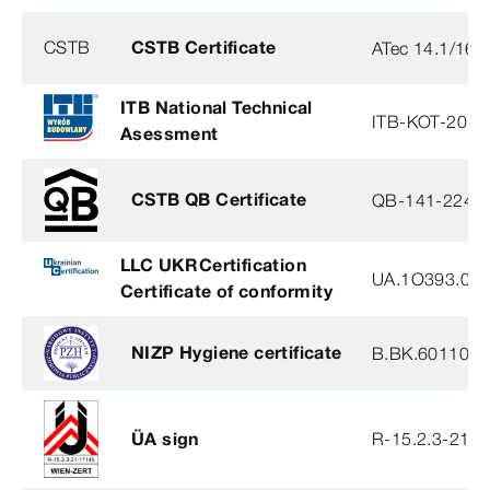
CSTB
CSTB Certificate
ATec 14.1/16
ITB National Technical
ITB-KOT-2018
Asessment
CSTB QB Certificate
QB-141-2246
LLC UKRCertification
UA.1O393.003
Certificate of conformity
NIZP Hygiene certificate
B.BK.60110.0
ÜA sign
R-15.2.3-21-