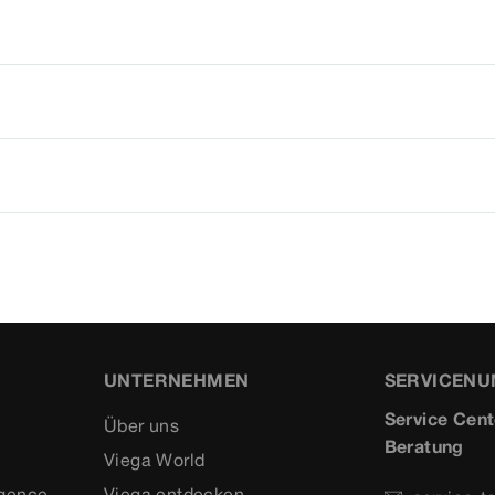
UNTERNEHMEN
SERVICEN
Service Cent
Über uns
Beratung
Viega World
igence
Viega entdecken