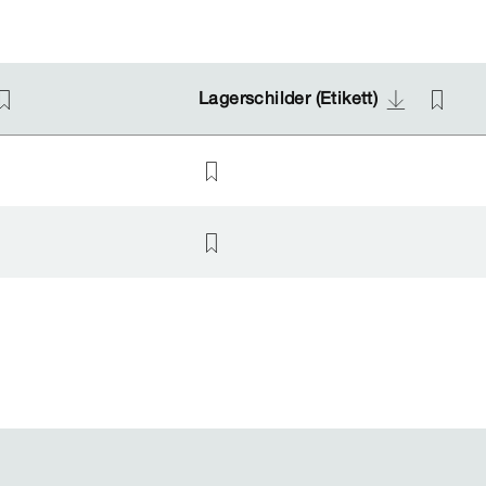
Lagerschilder (Etikett)
Lagerschilder (Etikett)