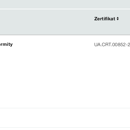
Zertifikat
Zertifikat
ormity
UA.CRT.00852-