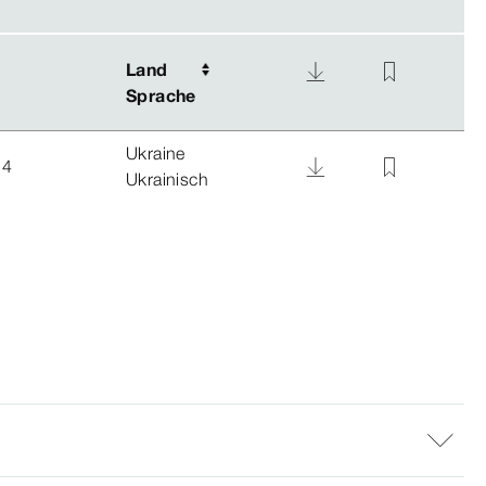
Land
Land
Sprache
Sprache
Ukraine
24
Ukrainisch