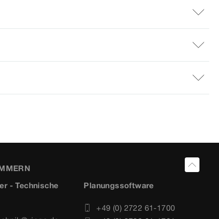
UMMERN
er - Technische
Planungssoftware
+49 (0) 2722 61-1700