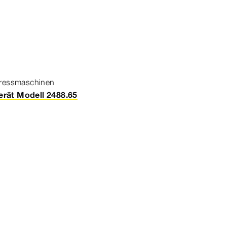
ress­
maschine
n
rät Modell 2488.65