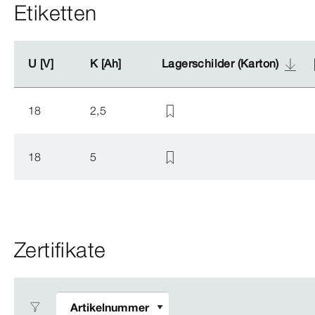
Etiketten
U [V]
U [V]
K [Ah]
K [Ah]
Lagerschilder (Karton)
Lagerschilder (Karton)
18
2,5
18
5
Zertifikate