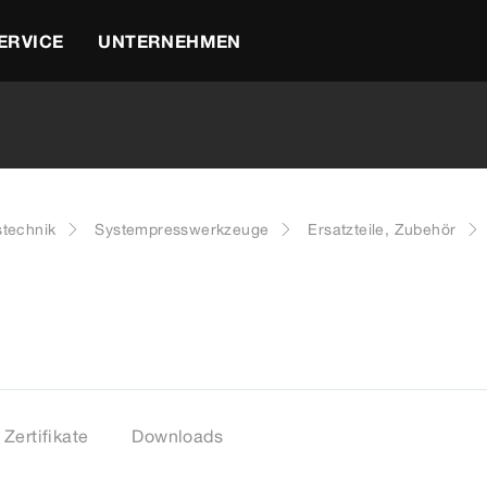
ERVICE
UNTERNEHMEN
stechnik
Systempresswerkzeuge
Ersatzteile, Zubehör
Zertifikate
Downloads