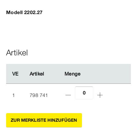
Modell 2202.27
Artikel
VE
VE
Artikel
Artikel
Menge
Menge
1
798 741
ZUR MERKLISTE HINZUFÜGEN