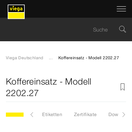
Viega Deutschland
...
Koffereinsatz - Modell 2202.27
Koffereinsatz - Modell
2202.27
27
Artikel
Etiketten
Zertifikate
Download