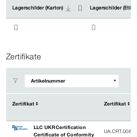
Lagerschilder (Karton)
Lagerschilder (Karton)
Lagerschilder (Etike
Lagerschilder (Etike
Zertifikate
Zertifikat
Zertifikat
Zertifikat
Zertifikat
LLC UKRCertification
UA.CRT.00852
Certificate of Conformity