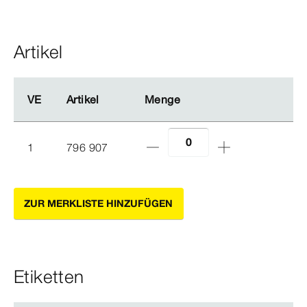
Artikel
VE
VE
Artikel
Artikel
Menge
Menge
1
796 907
ZUR MERKLISTE HINZUFÜGEN
Etiketten