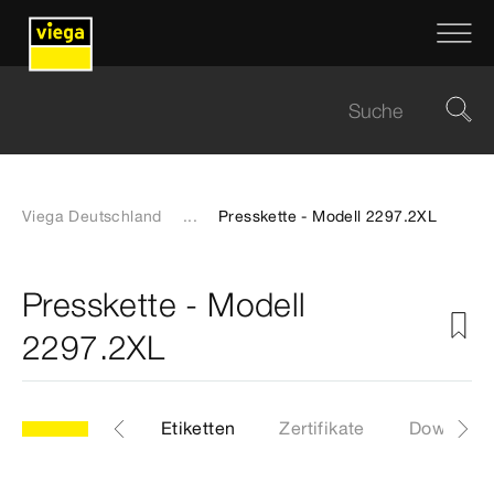
Viega Deutschland
...
Presskette - Modell 2297.2XL
Presskette - Modell
2297.2XL
2XL
Artikel
Etiketten
Zertifikate
Download