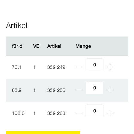
Artikel
für d
für d
VE
VE
Artikel
Artikel
Menge
Menge
76,1
1
359 249
88,9
1
359 256
108,0
1
359 263