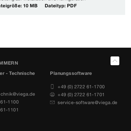
teigröße: 10 MB
Dateityp: PDF
UMMERN
er - Technische
Planungssoftware
+49 (0) 2722 61-1700
echnik@viega.de
+49 (0) 2722 61-1701
 61-1100
service-software@viega.de
 61-1101