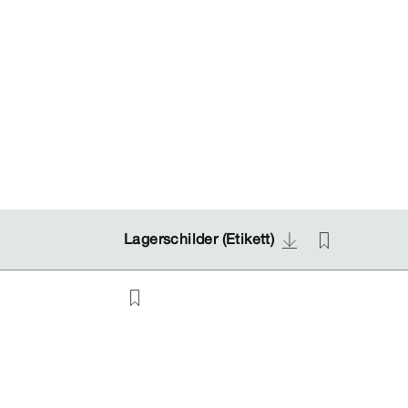
Lagerschilder (Etikett)
Lagerschilder (Etikett)