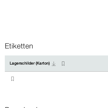
Etiketten
Lagerschilder (Karton)
Lagerschilder (Karton)