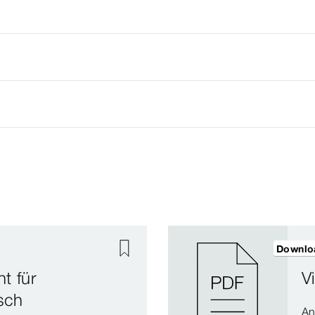
Downlo
t für
V
sch
An