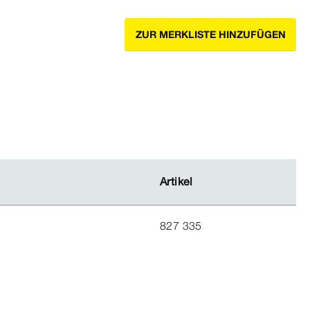
ZUR MERKLISTE HINZUFÜGEN
Artikel
Artikel
827 335