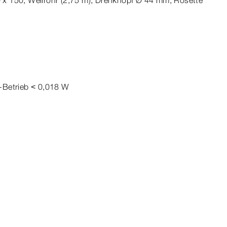
x 150, Wellrohr
(2
,75 m), Drehknopf Ø
44
mm
, Rosette
​Betrieb < 0,018 W