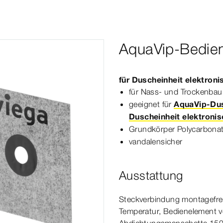
AquaVip-Bedie
für Duscheinheit elek­
tro
ni
für Nass- und Trockenbau
geeignet für
AquaVip-Dus
Duscheinheit elektronis
Grundkörper Polycarbonat
vandalensicher
Ausstattung
Steckverbindung montagefreun
Temperatur,
Bedienelement
v