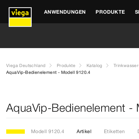
ANWENDUNGEN
PRODUKTE
S
Viega Deutschland
Produkte
Katalog
Trinkwasse
AquaVip-Bedienelement - Modell 9120.4
AquaVip-Bedienelement - 
Modell 9120.4
Artikel
Etiketten