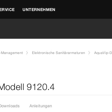
ERVICE
UNTERNEHMEN
r-Management
Elektronische Sanitärarmaturen
AquaVip-D
Modell 9120.4
Downloads
Anleitungen