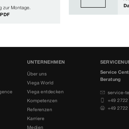
Da
g zur Montage.
: PDF
UNTERNEHMEN
SERVICEN
Service Cent
Über uns
Beratung
Viega World
igence
Viega entdecken
service-t
+49 2722
Kompetenzen
+49 2722
Referenzen
Karriere
Medien