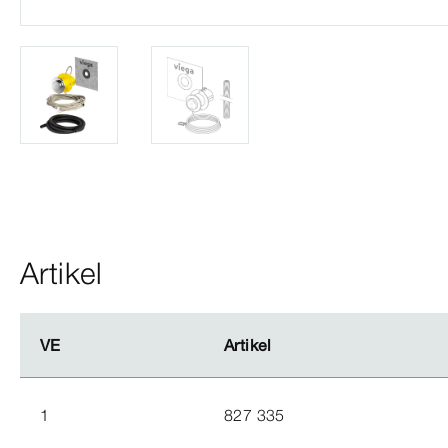
Artikel
VE
VE
Artikel
Artikel
1
827 335