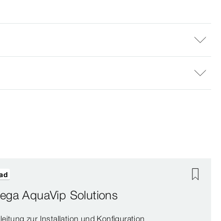
ad
iega AquaVip Solutions
leitung zur Installation und Konfiguration