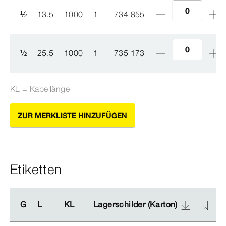
½
13,5
1000
1
734 855
½
25,5
1000
1
735 173
KL = Kabellänge
ZUR MERKLISTE HINZUFÜGEN
Etiketten
G
G
L
L
KL
KL
Lagerschilder (Karton)
Lagerschilder (Karton)
L
L