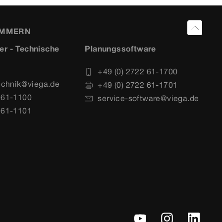
UMMERN
er - Technische
Planungssoftware
+49 (0) 2722 61-1700
echnik@viega.de
+49 (0) 2722 61-1701
 61-1100
service-software@viega.de
 61-1101