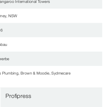
angaroo International Towers
dney, NSW
16
ubau
werbe
s Plumbing, Brown & Moodie, Sydmecare
Profipress