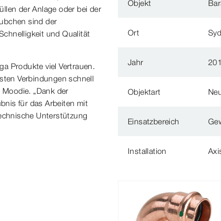
Objekt
Bar
llen der Anlage oder bei der
häubchen sind der
Ort
Sy
Schnelligkeit und Qualität
Jahr
20
a Produkte viel Vertrauen.
ssten Verbindungen schnell
& Moodie. „Dank der
Objektart
Ne
nis für das Arbeiten mit
technische Unterstützung
Einsatzbereich
Ge
Installation
Axi