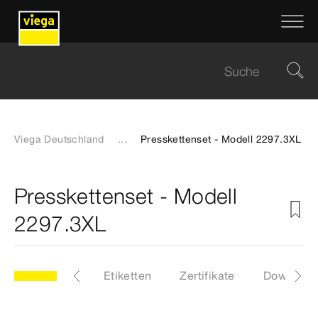
Viega Deutschland
...
Presskettenset - Modell 2297.3XL
Presskettenset - Modell
2297.3XL
3XL
Artikel
Etiketten
Zertifikate
Download