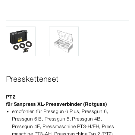
Presskettenset
PT2
für
Sanpress
XL
-
Press
verbinder
(Rotguss)
empfohlen für Pressgun 6 Plus, Pressgun 6,
Pressgun 6 B,
Pressgun
5,
Pressgun
4B
,
Pressgun
4E
, Press­
maschine
PT3-H/EH, Press­
maschine
PT3-AH, Press­
maschine
Typ 2 (PT2),