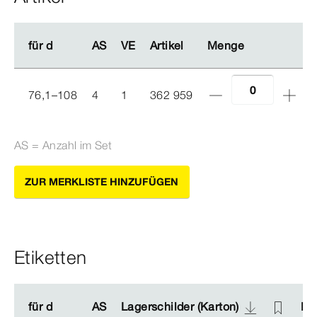
für d
für d
AS
AS
VE
VE
Artikel
Artikel
Menge
Menge
76,1–108
4
1
362 959
AS = Anzahl im Set
ZUR MERKLISTE HINZUFÜGEN
Etiketten
für d
für d
AS
AS
Lagerschilder (Karton)
Lagerschilder (Karton)
Lag
Lag