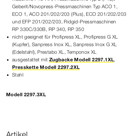
Geberit/Novopress-​Press­
maschine
n Typ
ACO
1,
ECO
1,
ACO
201
/202/203 (Plus),
ECO
201
/202/203
und
EFP
201
/202/203, Ridgid-​Press­
maschine
n
RP
330
C/330B, RP 340, RP 350
nicht geeignet für
Profipress
XL
,
Profipress
G
XL
(Kupfer),
Sanpress
Inox
XL
,
Sanpress
Inox
G
XL
(Edelstahl),
Prestabo
XL
,
Temponox
XL
ausgestattet mit
Zugbacke Modell 2297.1XL
,
Presskette Modell 2297.2XL
Stahl
Modell 2297.3XL
Artikel